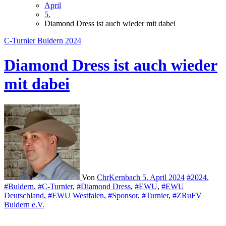
April
5.
Diamond Dress ist auch wieder mit dabei
C-Turnier Buldern 2024
Diamond Dress ist auch wieder
mit dabei
Von
ChrKernbach
5. April 2024
#2024
,
#Buldern
,
#C-Turnier
,
#Diamond Dress
,
#EWU
,
#EWU
Deutschland
,
#EWU Westfalen
,
#Sponsor
,
#Turnier
,
#ZRuFV
Buldern e.V.