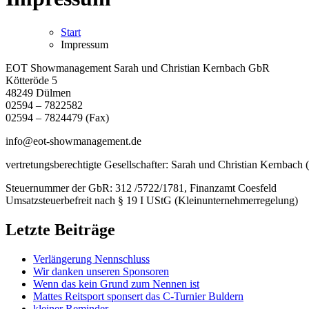
Start
Impressum
EOT Showmanagement Sarah und Christian Kernbach GbR
Kötteröde 5
48249 Dülmen
02594 – 7822582
02594 – 7824479 (Fax)
info@eot-showmanagement.de
vertretungsberechtigte Gesellschafter: Sarah und Christian Kernbach (j
Steuernummer der GbR: 312 /5722/1781, Finanzamt Coesfeld
Umsatzsteuerbefreit nach § 19 I UStG (Kleinunternehmerregelung)
Letzte Beiträge
Verlängerung Nennschluss
Wir danken unseren Sponsoren
Wenn das kein Grund zum Nennen ist
Mattes Reitsport sponsert das C-Turnier Buldern
kleiner Reminder