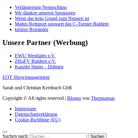
Verlängerung Nennschluss
Wir danken unseren Sponsoren
Wenn das kein Grund zum Nennen ist
Mattes Reitsport sponsert das C-Turnier Buldern
kleiner Reminder
Unsere Partner (Werbung)
EWU Westfalen e.V.
ZRuFV Buldern e.V.
Kanzlei Sturm – Dülmen
EOT Showmanagement
Sarah und Christian Kernbach GbR
Copyright © All rights reserved
|
Blogus
von
Themeansar
.
Impressum
Datenschutzerklärung
Cookie-Richtlinie (EU)
Suchen nach: