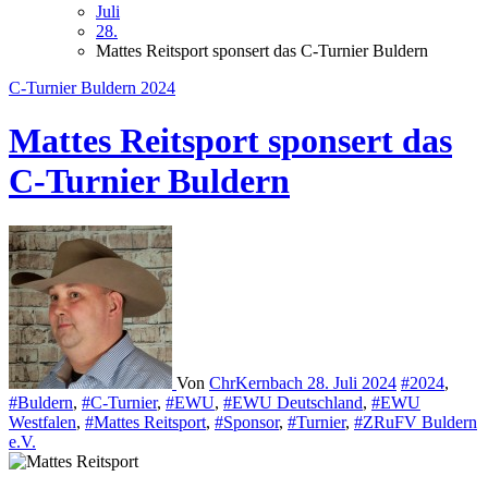
Juli
28.
Mattes Reitsport sponsert das C-Turnier Buldern
C-Turnier Buldern 2024
Mattes Reitsport sponsert das
C-Turnier Buldern
Von
ChrKernbach
28. Juli 2024
#2024
,
#Buldern
,
#C-Turnier
,
#EWU
,
#EWU Deutschland
,
#EWU
Westfalen
,
#Mattes Reitsport
,
#Sponsor
,
#Turnier
,
#ZRuFV Buldern
e.V.