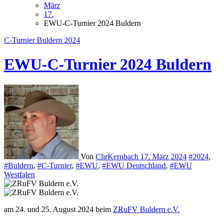
März
17.
EWU-C-Turnier 2024 Buldern
C-Turnier Buldern 2024
EWU-C-Turnier 2024 Buldern
Von
ChrKernbach
17. März 2024
#2024
,
#Buldern
,
#C-Turnier
,
#EWU
,
#EWU Deutschland
,
#EWU
Westfalen
am 24. und 25. August 2024 beim
ZRuFV Buldern e.V.