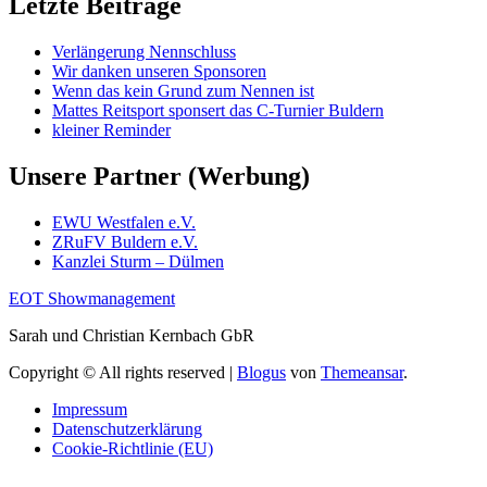
Letzte Beiträge
Verlängerung Nennschluss
Wir danken unseren Sponsoren
Wenn das kein Grund zum Nennen ist
Mattes Reitsport sponsert das C-Turnier Buldern
kleiner Reminder
Unsere Partner (Werbung)
EWU Westfalen e.V.
ZRuFV Buldern e.V.
Kanzlei Sturm – Dülmen
EOT Showmanagement
Sarah und Christian Kernbach GbR
Copyright © All rights reserved
|
Blogus
von
Themeansar
.
Impressum
Datenschutzerklärung
Cookie-Richtlinie (EU)